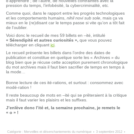
d’apprendre ; de l’autre, de nouvelles contraintes avec la
pression du temps, l’infobésité, la cybercriminalité, etc.
Comme quoi, dans le rapport entre les progrès technologiques
et les comportements humains,
nihil novi sub sole
, mais ça va
mieux en le (re)disant car le temps passe si vite qu’on a tôt fait
de l’oublier.
Voici donc le recueil de mes 59 billets en –ité, intitulé
« Sérendipité et autres curiosités »,
que vous pouvez
télécharger en cliquant
ici
.
Le recueil présente les billets dans l’ordre des dates de
publication et constitue en quelque sorte les « Archives » du
blog bien que je récuse cette acception purement chronologique
du mot archives mais il faut bien sacrifier de temps en temps à
la mode…
Bonne lecture de ces ité-rations, et surtout : consommez avec
modé-ration !
Il reste beaucoup de mots en –ité qui se prêteraient à la critique
mais il faut varier les plaisirs et les suffixes.
J’enlève donc l’ité et, la semaine prochaine, je remets le
« o » !
Catégorie :
Merveilles et désenchantements du numérique
3 septembre 2012