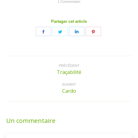
1 Commentaire
Partager cet article
Partager
Partager
Partager
Partager
sur
sur
sur
sur
Facebook
Twitter
LinkedIn
Pinterest
Navigation
article
PRÉCÉDENT
Traçabilité
Article
précédent
:
SUIVANT
Cardo
Article
suivant
:
Un commentaire