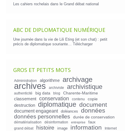
Les cahiers rochelais dans le Grand débat national
ABC DE DIPLOMATIQUE NUMÉRIQUE
Une journée dans la vie de Lili Eting (et son chat) : petit
précis de diplomatique souriante…
Télécharger
GROS ET PETITS MOTS
archivage
algorithme
Administration
archives
archivistique
archiviste
big data
Charente-Maritime
authenticité
blog
conservation
classement
copie
contenu
diplomatique
document
destruction
données
document engageant
doléances
données personnelles
durée de conservation
faux
dématérialisation
désinformation
entreprise
information
histoire
image
grand débat
Internet