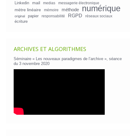
mail
Linkedin
medias
messagerie électronique
numérique
mètre linéaire
méthode
mémoire
RGPD
papier
responsabilité
réseaux sociaux
original
écriture
ARCHIVES ET ALGORITHMES
Séminaire « Les nouveaux paradigmes de l’archive », séance
du 3 novembre 2020