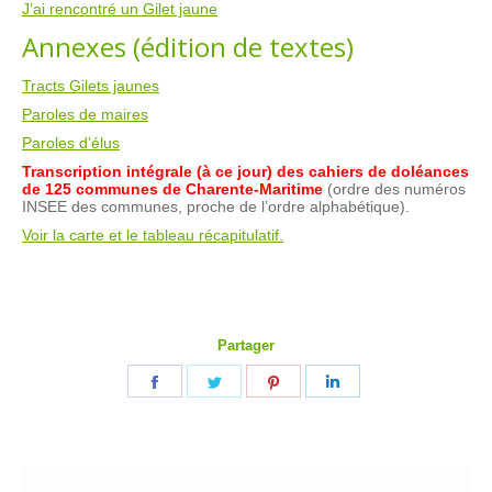
J’ai rencontré un Gilet jaune
Annexes (édition de textes)
Tracts Gilets jaunes
Paroles de maires
Paroles d’élus
Transcription intégrale (à ce jour) des cahiers de doléances
de 125 communes de Charente-Maritime
(ordre des numéros
INSEE des communes, proche de l’ordre alphabétique).
Voir la carte et le tableau récapitulatif.
Partager
Partager
Partager
Partager
Partager
sur
sur
sur
sur
Facebook
Twitter
Pinterest
LinkedIn