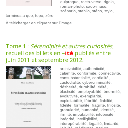
quiproquo, recto-verso, rigolo,
roman-photo, sado-maso,
scénario, stabilo, sténo, stylo,
terminus a quo, topo, zéro.
À télécharger en cliquant sur l’image
Tome 1 :
Sérendipité et autres curiosités
,
recueil des billets en –
ité
publiés entre
juin 2011 et septembre 2012.
archivabilité, authenticité,
calamité, conformité, connectivité,
consubstantialité, cordialité,
custodialité, cybercriminalité,
déshérité, durabilité, édité,
élasticité, employabilité, énormité,
évolutivité, exemplarité,
exploitabilité, fébrilité, fiabilité,
fidélité, formalité, fragilité, frilosité,
granularité, humanité, identité,
illimité, imputabilité, infobésité,
intégrité, intelligibilité,
interopérabilité, légalité, linéarité,