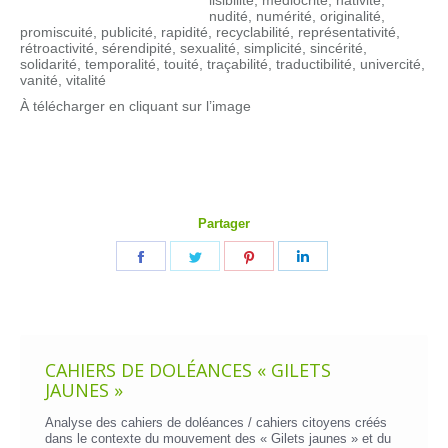
lisibilité, médiocrité, nativité,
nudité, numérité, originalité,
promiscuité, publicité, rapidité, recyclabilité, représentativité,
rétroactivité, sérendipité, sexualité, simplicité, sincérité,
solidarité, temporalité, touité, traçabilité, traductibilité, univercité,
vanité, vitalité
À télécharger en cliquant sur l’image
Partager
Partager
Partager
Partager
Partager
sur
sur
sur
sur
Facebook
Twitter
Pinterest
LinkedIn
CAHIERS DE DOLÉANCES « GILETS
JAUNES »
Analyse des cahiers de doléances / cahiers citoyens créés
dans le contexte du mouvement des « Gilets jaunes » et du