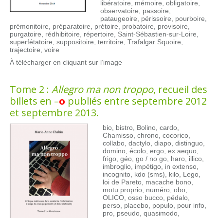
libératoire, mémoire, obligatoire,
observatoire, passoire,
pataugeoire, périssoire, pourboire,
prémonitoire, préparatoire, prétoire, probatoire, provisoire,
purgatoire, rédhibitoire, répertoire, Saint-Sébastien-sur-Loire,
superfétatoire, suppositoire, territoire, Trafalgar Squoire,
trajectoire, voire
À télécharger en cliquant sur l’image
Tome 2 :
Allegro ma non troppo
, recueil des
billets en –
o
publiés entre septembre 2012
et septembre 2013.
bio, bistro, Bolino, cardo,
Chamisso, chrono, cocorico,
collabo, dactylo, diapo, distinguo,
domino, écolo, ergo, ex aequo,
frigo, géo, go / no go, haro, illico,
imbroglio, impétigo, in extenso,
incognito, kdo (sms), kilo, Lego,
loi de Pareto, macache bono,
motu proprio, numéro, obo,
OLICO, osso bucco, pédalo,
perso, placebo, populo, pour info,
pro, pseudo, quasimodo,