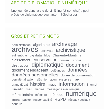
ABC DE DIPLOMATIQUE NUMÉRIQUE
Une journée dans la vie de Lili Eting (et son chat) : petit
précis de diplomatique souriante…
Télécharger
GROS ET PETITS MOTS
archivage
algorithme
Administration
archives
archivistique
archiviste
big data
Charente-Maritime
authenticité
blog
conservation
classement
copie
contenu
diplomatique
document
destruction
données
document engageant
doléances
données personnelles
durée de conservation
faux
dématérialisation
désinformation
entreprise
information
histoire
image
grand débat
Internet
mail
Linkedin
medias
messagerie électronique
numérique
mètre linéaire
méthode
mémoire
RGPD
papier
responsabilité
réseaux sociaux
original
écriture