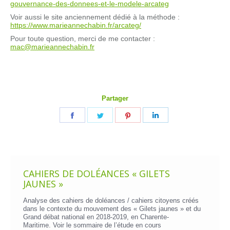
gouvernance-des-donnees-et-le-modele-arcateg
Voir aussi le site anciennement dédié à la méthode :
https://www.marieannechabin.fr/arcateg/
Pour toute question, merci de me contacter :
mac@marieannechabin.fr
Partager
Partager
Partager
Partager
Partager
sur
sur
sur
sur
Facebook
Twitter
Pinterest
LinkedIn
CAHIERS DE DOLÉANCES « GILETS
JAUNES »
Analyse des cahiers de doléances / cahiers citoyens créés
dans le contexte du mouvement des « Gilets jaunes » et du
Grand débat national en 2018-2019, en Charente-
Maritime. Voir le
sommaire de l’étude en cours