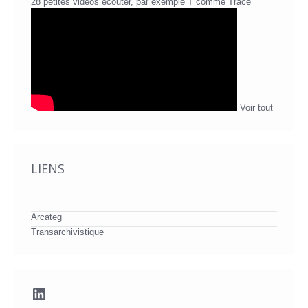
28 petites vidéos écouter, par exemple T comme Trace
Voir tout
LIENS
Arcateg
Transarchivistique
LinkedIn