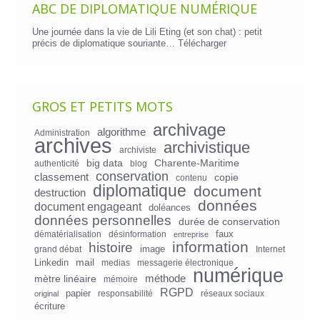
ABC DE DIPLOMATIQUE NUMÉRIQUE
Une journée dans la vie de Lili Eting (et son chat) : petit
précis de diplomatique souriante…
Télécharger
GROS ET PETITS MOTS
archivage
algorithme
Administration
archives
archivistique
archiviste
big data
Charente-Maritime
authenticité
blog
conservation
classement
copie
contenu
diplomatique
document
destruction
données
document engageant
doléances
données personnelles
durée de conservation
faux
dématérialisation
désinformation
entreprise
information
histoire
image
grand débat
Internet
mail
Linkedin
medias
messagerie électronique
numérique
mètre linéaire
méthode
mémoire
RGPD
papier
responsabilité
réseaux sociaux
original
écriture