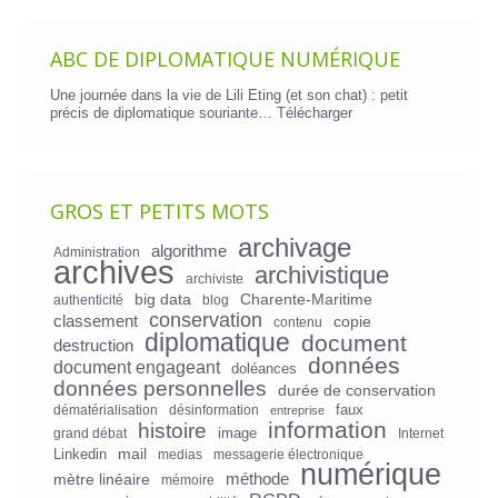
ABC DE DIPLOMATIQUE NUMÉRIQUE
Une journée dans la vie de Lili Eting (et son chat) : petit
précis de diplomatique souriante…
Télécharger
GROS ET PETITS MOTS
archivage
algorithme
Administration
archives
archivistique
archiviste
big data
Charente-Maritime
authenticité
blog
conservation
classement
copie
contenu
diplomatique
document
destruction
données
document engageant
doléances
données personnelles
durée de conservation
faux
dématérialisation
désinformation
entreprise
information
histoire
image
grand débat
Internet
mail
Linkedin
medias
messagerie électronique
numérique
mètre linéaire
méthode
mémoire