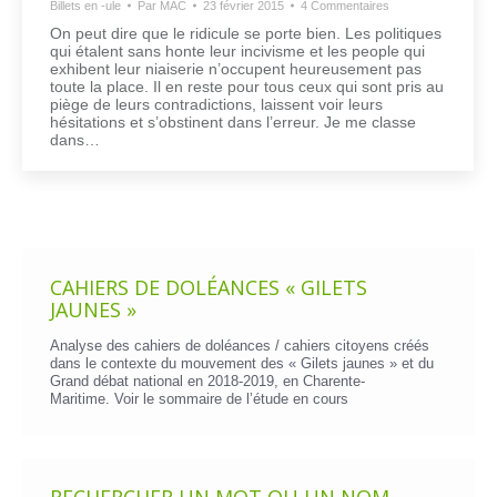
Billets en -ule
Par
MAC
23 février 2015
4 Commentaires
On peut dire que le ridicule se porte bien. Les politiques
qui étalent sans honte leur incivisme et les people qui
exhibent leur niaiserie n’occupent heureusement pas
toute la place. Il en reste pour tous ceux qui sont pris au
piège de leurs contradictions, laissent voir leurs
hésitations et s’obstinent dans l’erreur. Je me classe
dans…
CAHIERS DE DOLÉANCES « GILETS
JAUNES »
Analyse des cahiers de doléances / cahiers citoyens créés
dans le contexte du mouvement des « Gilets jaunes » et du
Grand débat national en 2018-2019, en Charente-
Maritime. Voir le
sommaire de l’étude en cours
RECHERCHER UN MOT OU UN NOM