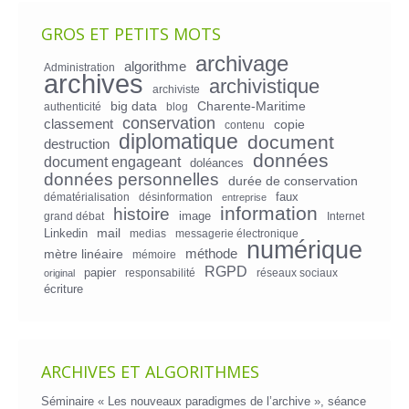
GROS ET PETITS MOTS
archivage
algorithme
Administration
archives
archivistique
archiviste
big data
Charente-Maritime
authenticité
blog
conservation
classement
copie
contenu
diplomatique
document
destruction
données
document engageant
doléances
données personnelles
durée de conservation
faux
dématérialisation
désinformation
entreprise
information
histoire
image
grand débat
Internet
mail
Linkedin
medias
messagerie électronique
numérique
mètre linéaire
méthode
mémoire
RGPD
papier
responsabilité
réseaux sociaux
original
écriture
ARCHIVES ET ALGORITHMES
Séminaire « Les nouveaux paradigmes de l’archive », séance