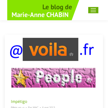
Recherche
:
Impétigo
Billets en -o
Par
MAC
6 mai 2013