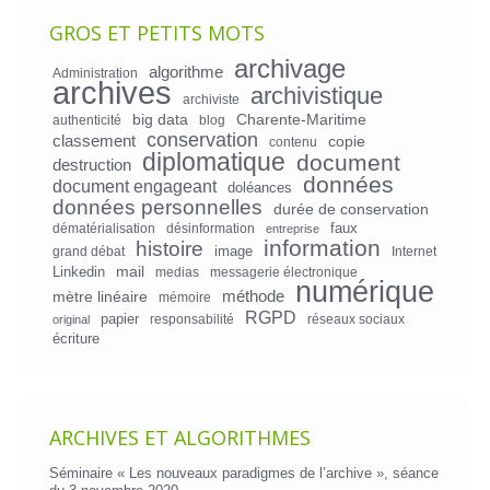
GROS ET PETITS MOTS
archivage
algorithme
Administration
archives
archivistique
archiviste
big data
Charente-Maritime
authenticité
blog
conservation
classement
copie
contenu
diplomatique
document
destruction
données
document engageant
doléances
données personnelles
durée de conservation
faux
dématérialisation
désinformation
entreprise
information
histoire
image
grand débat
Internet
mail
Linkedin
medias
messagerie électronique
numérique
mètre linéaire
méthode
mémoire
RGPD
papier
responsabilité
réseaux sociaux
original
écriture
ARCHIVES ET ALGORITHMES
Séminaire « Les nouveaux paradigmes de l’archive », séance