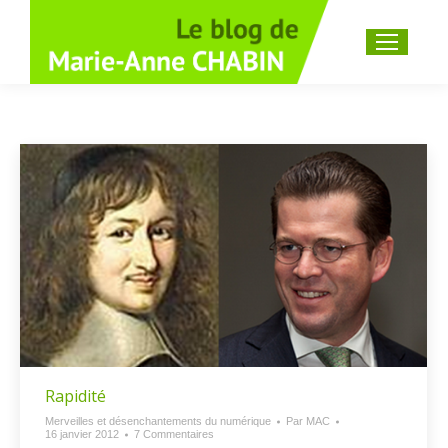
Recherche
:
Rapidité
Merveilles et désenchantements du numérique
Par
MAC
16 janvier 2012
7 Commentaires