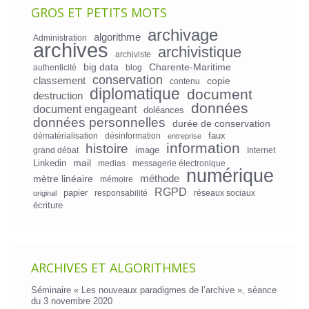
GROS ET PETITS MOTS
archivage
algorithme
Administration
archives
archivistique
archiviste
big data
Charente-Maritime
authenticité
blog
conservation
classement
copie
contenu
diplomatique
document
destruction
données
document engageant
doléances
données personnelles
durée de conservation
faux
dématérialisation
désinformation
entreprise
information
histoire
image
grand débat
Internet
mail
Linkedin
medias
messagerie électronique
numérique
mètre linéaire
méthode
mémoire
RGPD
papier
responsabilité
réseaux sociaux
original
écriture
ARCHIVES ET ALGORITHMES
Séminaire « Les nouveaux paradigmes de l’archive », séance
du 3 novembre 2020