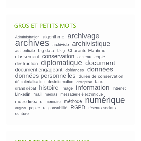
GROS ET PETITS MOTS
archivage
algorithme
Administration
archives
archivistique
archiviste
big data
Charente-Maritime
authenticité
blog
conservation
classement
copie
contenu
diplomatique
document
destruction
données
document engageant
doléances
données personnelles
durée de conservation
faux
dématérialisation
désinformation
entreprise
information
histoire
image
grand débat
Internet
mail
Linkedin
medias
messagerie électronique
numérique
mètre linéaire
méthode
mémoire
RGPD
papier
responsabilité
réseaux sociaux
original
écriture