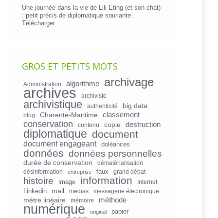
Une journée dans la vie de Lili Eting (et son chat)
: petit précis de diplomatique souriante…
Télécharger
GROS ET PETITS MOTS
archivage
algorithme
Administration
archives
archiviste
archivistique
big data
authenticité
Charente-Maritime
classement
blog
conservation
copie
destruction
contenu
diplomatique
document
document engageant
doléances
données
données personnelles
durée de conservation
dématérialisation
faux
désinformation
grand débat
entreprise
information
histoire
image
Internet
mail
Linkedin
medias
messagerie électronique
mètre linéaire
méthode
mémoire
numérique
papier
original