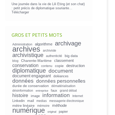
Une journée dans la vie de Lili Eting (et son chat)
: petit précis de diplomatique souriante…
Télécharger
GROS ET PETITS MOTS
archivage
algorithme
Administration
archives
archiviste
archivistique
big data
authenticité
Charente-Maritime
classement
blog
conservation
copie
destruction
contenu
diplomatique
document
document engageant
doléances
données
données personnelles
durée de conservation
dématérialisation
faux
désinformation
grand débat
entreprise
information
histoire
image
Internet
mail
Linkedin
medias
messagerie électronique
mètre linéaire
méthode
mémoire
numérique
papier
original