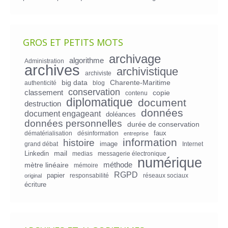
GROS ET PETITS MOTS
archivage
algorithme
Administration
archives
archivistique
archiviste
big data
Charente-Maritime
authenticité
blog
conservation
classement
copie
contenu
diplomatique
document
destruction
données
document engageant
doléances
données personnelles
durée de conservation
faux
dématérialisation
désinformation
entreprise
information
histoire
image
grand débat
Internet
mail
Linkedin
medias
messagerie électronique
numérique
mètre linéaire
méthode
mémoire
RGPD
papier
responsabilité
réseaux sociaux
original
écriture