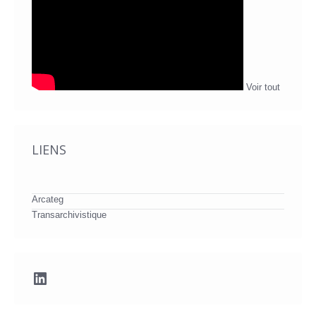
Voir tout
LIENS
Arcateg
Transarchivistique
LinkedIn