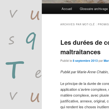
Menu
Accueil
Glossaire archivage
Aller
Aller
principal
au
au
ARCHIVES PAR MOT-CLÉ :
PROMIS
contenu
contenu
Les durées de c
principal
secondaire
maltraitances
Publié le
8 septembre 2013
par
Mar
Publié par Marie-Anne Chabin
Le principe de la durée de co
application s’avère complexe
matière complexe, avec plusieur
justificative, annexe, original,
qui rendent les choses inutile