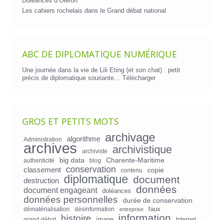
Doléances d’Oléron
Les cahiers rochelais dans le Grand débat national
ABC DE DIPLOMATIQUE NUMÉRIQUE
Une journée dans la vie de Lili Eting (et son chat) : petit
précis de diplomatique souriante…
Télécharger
GROS ET PETITS MOTS
archivage
algorithme
Administration
archives
archivistique
archiviste
big data
Charente-Maritime
authenticité
blog
conservation
classement
copie
contenu
diplomatique
document
destruction
données
document engageant
doléances
données personnelles
durée de conservation
faux
dématérialisation
désinformation
entreprise
information
histoire
image
grand débat
Internet