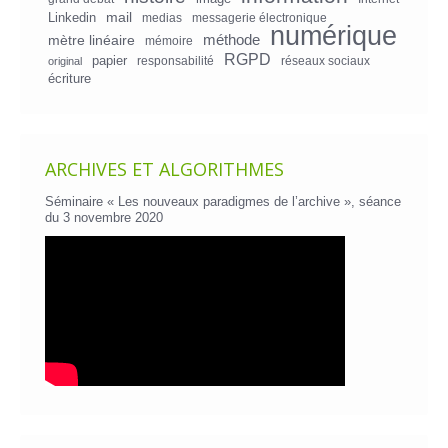
mail
Linkedin
medias
messagerie électronique
numérique
mètre linéaire
méthode
mémoire
RGPD
papier
responsabilité
réseaux sociaux
original
écriture
ARCHIVES ET ALGORITHMES
Séminaire « Les nouveaux paradigmes de l’archive », séance
du 3 novembre 2020