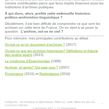
comme contribuables parce que leurs impôts financent aussi les
institutions d’archives publiques.
À qui donc, alors, profite cette embrouille historico-
politico-archivistico-linguistique ?
Décidément, il est bien difficile de comprendre ce que sont les
archives sur cette terre de France. On en vient à se poser la
question :
L’
archive, est-ce en ciel ?
Pour mémoire, mes principales contributions au débat :
Qu’est-ce qu’un document d’archives ?
(2017)
Qu’est-ce que les archives historiques? Définitions et théorie
des quatre-quarts
(2013)
Le syndrome d’Épaminondas
(1999)
Archiver, et après? Qui paie quoi ?
(2007)
Provenance
(2015) et
Redondance
(2016)
Catégories :
Archivistique et diplomatique
,
Billets en -ouille
,
Billets les plus lus
,
Conserver Détruire
2 décembre 2017
3 Commentaires