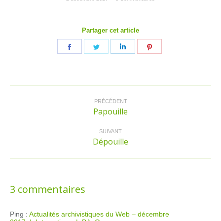
Partager cet article
Partager
Partager
Partager
Partager
sur
sur
sur
sur
Facebook
Twitter
LinkedIn
Pinterest
Navigation
article
PRÉCÉDENT
Papouille
Article
précédent
:
SUIVANT
Dépouille
Article
suivant
:
3 commentaires
Ping :
Actualités archivistiques du Web – décembre