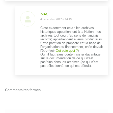
MAC
dit
4 décembre 2017 à 14:19
:
C’est exactement cela : les archives
historiques appartiennent à la Nation ; les
archives tout court (au sens de l’anglais
records) appartiennent à leurs producteurs.
Cette partition de propriété est la base de
l’organisation du financement, enfin devrait
l’être (voir
Qui paie quoi ?
)
Oui, il faut sans doute insister davantage
sur la documentation de ce qui n’est
pas/plus dans les archives (ce qui n’est
pas sélectionné, ce qui est détruit).
Commentaires fermés