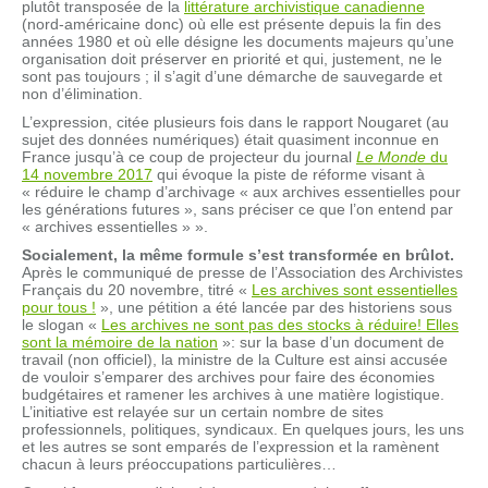
plutôt transposée de la
littérature archivistique canadienne
(nord-américaine donc) où elle est présente depuis la fin des
années 1980 et où elle désigne les documents majeurs qu’une
organisation doit préserver en priorité et qui, justement, ne le
sont pas toujours ; il s’agit d’une démarche de sauvegarde et
non d’élimination.
L’expression, citée plusieurs fois dans le rapport Nougaret (au
sujet des données numériques) était quasiment inconnue en
France jusqu’à ce coup de projecteur du journal
Le Monde
du
14 novembre 2017
qui évoque la piste de réforme visant à
« réduire le champ d’archivage « aux archives essentielles pour
les générations futures », sans préciser ce que l’on entend par
« archives essentielles » ».
Socialement, la même formule s’est transformée en brûlot.
Après le communiqué de presse de l’Association des Archivistes
Français du 20 novembre, titré «
Les archives sont essentielles
pour tous !
», une pétition a été lancée par des historiens sous
le slogan «
Les archives ne sont pas des stocks à réduire! Elles
sont la mémoire de la nation
»: sur la base d’un document de
travail (non officiel), la ministre de la Culture est ainsi accusée
de vouloir s’emparer des archives pour faire des économies
budgétaires et ramener les archives à une matière logistique.
L’initiative est relayée sur un certain nombre de sites
professionnels, politiques, syndicaux. En quelques jours, les uns
et les autres se sont emparés de l’expression et la ramènent
chacun à leurs préoccupations particulières…