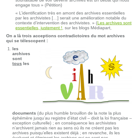
souhaitable de voir devenir archives est un débat qui nous
engage tous » (Pétition)
« L’identification très en amont des archives essentielles
par les archivistes […] serait une amélioration notable du
contexte d’intervention des archivistes. » (
Les archives sont
essentielles, justement !
, sur les blogs Médiapart,
On a là trois acceptions contradictoires du mot archives
qui se télescopent :
les
archives
sont
tous
les
documents
(du plus humble brouillon de la note la plus
éphémère jusqu’au registre d’état civil – dixit la loi française –
exception culturelle) ; en conséquence les archivistes
n’archivent jamais rien au sens où ils ne créent pas les
archives puisqu’elles existent déjà ; en revanche, ils les
évaluent et éliminent les archives qui ne sont pas