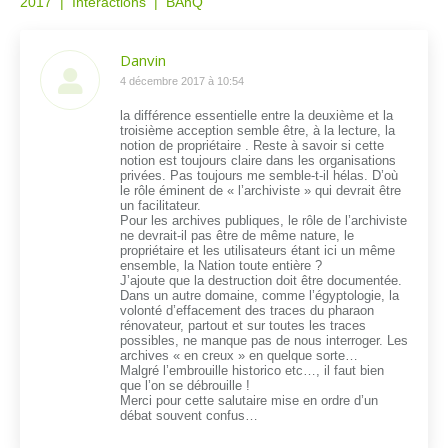
2017 | Interactions | BAnQ
Danvin
dit
4 décembre 2017 à 10:54
:
la différence essentielle entre la deuxième et la
troisième acception semble être, à la lecture, la
notion de propriétaire . Reste à savoir si cette
notion est toujours claire dans les organisations
privées. Pas toujours me semble-t-il hélas. D’où
le rôle éminent de « l’archiviste » qui devrait être
un facilitateur.
Pour les archives publiques, le rôle de l’archiviste
ne devrait-il pas être de même nature, le
propriétaire et les utilisateurs étant ici un même
ensemble, la Nation toute entière ?
J’ajoute que la destruction doit être documentée.
Dans un autre domaine, comme l’égyptologie, la
volonté d’effacement des traces du pharaon
rénovateur, partout et sur toutes les traces
possibles, ne manque pas de nous interroger. Les
archives « en creux » en quelque sorte…
Malgré l’embrouille historico etc…, il faut bien
que l’on se débrouille !
Merci pour cette salutaire mise en ordre d’un
débat souvent confus…