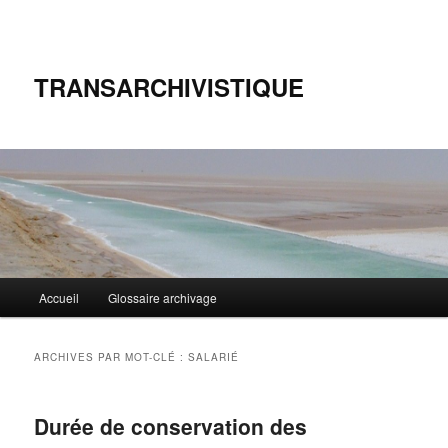
TRANSARCHIVISTIQUE
Menu
Accueil
Glossaire archivage
Aller
Aller
principal
au
au
ARCHIVES PAR MOT-CLÉ :
SALARIÉ
contenu
contenu
Durée de conservation des
principal
secondaire