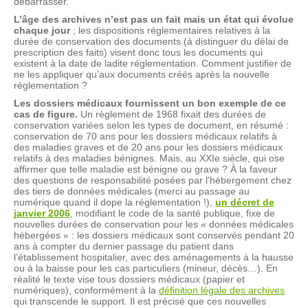
débarrasser.
L’âge des archives n’est pas un fait mais un état qui évolue
chaque jour
; les dispositions réglementaires relatives à la
durée de conservation des documents (à distinguer du délai de
prescription des faits) visent donc tous les documents qui
existent à la date de ladite réglementation. Comment justifier de
ne les appliquer qu’aux documents créés après la nouvelle
réglementation ?
Les dossiers médicaux fournissent un bon exemple de ce
cas de figure.
Un règlement de 1968 fixait des durées de
conservation variées selon les types de document, en résumé :
conservation de 70 ans pour les dossiers médicaux relatifs à
des maladies graves et de 20 ans pour les dossiers médicaux
relatifs à des maladies bénignes. Mais, au XXIe siècle, qui ose
affirmer que telle maladie est bénigne ou grave ? À la faveur
des questions de responsabilité posées par l’hébergement chez
des tiers de données médicales (merci au passage au
numérique quand il dope la réglementation !),
un
décret de
janvier 2006
, modifiant le code de la santé publique, fixe de
nouvelles durées de conservation pour les « données médicales
hébergées » : les dossiers médicaux sont conservés pendant 20
ans à compter du dernier passage du patient dans
l’établissement hospitalier, avec des aménagements à la hausse
ou à la baisse pour les cas particuliers (mineur, décès…). En
réalité le texte vise tous dossiers médicaux (papier et
numériques), conformément à la
définition légale des archives
qui transcende le support. Il est précisé que ces nouvelles