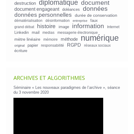
diplomatique
document
destruction
données
document engageant
doléances
données personnelles
durée de conservation
faux
dématérialisation
désinformation
entreprise
information
histoire
image
grand débat
Internet
mail
Linkedin
medias
messagerie électronique
numérique
mètre linéaire
méthode
mémoire
RGPD
papier
responsabilité
réseaux sociaux
original
écriture
ARCHIVES ET ALGORITHMES
Séminaire « Les nouveaux paradigmes de l’archive », séance
du 3 novembre 2020