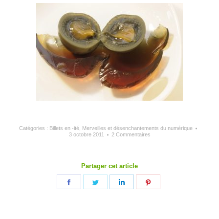
Catégories :
Billets en -ité
,
Merveilles et désenchantements du numérique
3 octobre 2011
2 Commentaires
Partager cet article
Partager
Partager
Partager
Partager
sur
sur
sur
sur
Facebook
Twitter
LinkedIn
Pinterest