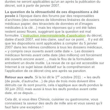
durées ne seront applicables qu’un an après la publication du
décret, soit à partir de janvier 2007.
La question de la rétroactivité de ces dispositions a été
posée
à l’époque dans des forums par des responsables
d’archives (des centaines de kilomètres linéaires de dossiers
médicaux papier, des téraoctets de données et d’images
médicales à la clé…) mais les réponses qui y ont été faites
restent assez floues, suggérant que la question est mal
formulée. L’
instruction interministérielle d’application
du décret,
datée d’août 2007, est très claire, sauf sur ce point… Il y est dit
que les dispositions sont applicables à compter du 5 janvier
2007 dans les mêmes conditions à tous les dossiers médicaux,
« y compris ceux ouverts avant cette date ». Les dossiers
médicaux fermés
avant
cette date (des millions) ont forcément
été ouverts
encore avant
…, mais le flou de la formulation
entretient un doute inutile. La revue de ce qui est accessible sur
Internet à ce sujet laisse dubitatif sur la compréhension et
l’application de ce décret cinq ans après sa parution.
er
Retour aux œufs
. Si la loi dit le 1
octobre 2011 : « les œufs
(de poule, d’autruche…) de plus de trois mois doivent être
détruits car ils sont pourris, cela s’applique aux œufs pondus le
30 juin 2011 mais aussi à tous les œufs pondus avant cette
date, et ce depuis…
Cela dit, si vous êtes Chinois, cuisinier ou gastronome, vous
connaissez la saveur des œufs de mille ans et vous savez qu’il
faut faire une exception !