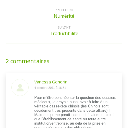
Navigation
article
PRÉCÉDENT
Numérité
Article
précédent
:
SUIVANT
Traductibilité
Article
suivant
:
2 commentaires
Vanessa Gendrin
dit
4 octobre 2011 à 16:31
:
Pour m’être penchée sur la question des dossiers
médicaux, je croyais aussi avoir à faire à un
véritable casse-tête chinois (les Chinois sont
décidément très présents dans cette affaire) !
Mais ce qui me paraît essentiel finalement c’est
que l’établissement de santé ou toute autre
institution/entreprise, au delà de la prise en
compte nécessaire des obligations