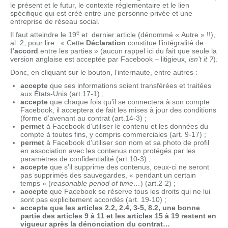
le présent et le futur, le contexte réglementaire et le lien
spécifique qui est créé entre une personne privée et une
entreprise de réseau social.
e
Il faut atteindre le 19
et dernier article (dénommé « Autre » !!),
al. 2, pour lire : « Cette
Déclaration
constitue l’intégralité de
l’accord
entre les parties » (aucun rappel ici du fait que seule la
version anglaise est acceptée par Facebook – litigieux,
isn’t it ?
).
Donc, en cliquant sur le bouton, l’internaute, entre autres :
accepte
que ses informations soient transférées et traitées
aux États-Unis (art.17-1) ;
accepte
que chaque fois qu’il se connectera à son compte
Facebook, il acceptera de fait les mises à jour des conditions
(forme d’avenant au contrat (art.14-3) ;
permet
à Facebook d’utiliser le contenu et les données du
compte à toutes fins, y compris commerciales (art. 9-17) ;
permet
à Facebook d’utiliser son nom et sa photo de profil
en association avec les contenus non protégés par les
paramètres de confidentialité (art.10-3) ;
accepte
que s’il supprime des contenus, ceux-ci ne seront
pas supprimés des sauvegardes, « pendant un certain
temps » (
reasonable period of time…
) (art.2-2) ;
accepte
que Facebook se réserve tous les droits qui ne lui
sont pas explicitement accordés (art. 19-10) ;
accepte que les articles 2.2, 2.4, 3-5, 8.2, une bonne
partie des articles 9 à 11 et les articles 15 à 19 restent en
vigueur après la dénonciation du contrat…