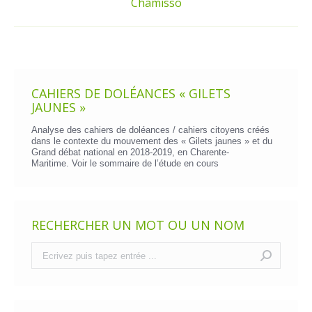
Chamisso
Article
suivant
:
CAHIERS DE DOLÉANCES « GILETS
JAUNES »
Analyse des cahiers de doléances / cahiers citoyens créés
dans le contexte du mouvement des « Gilets jaunes » et du
Grand débat national en 2018-2019, en Charente-
Maritime. Voir le
sommaire de l’étude en cours
RECHERCHER UN MOT OU UN NOM
Recherche
: