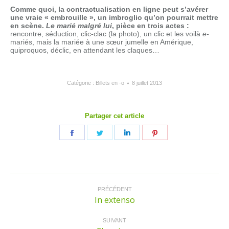
Comme quoi, la contractualisation en ligne peut s’avérer
une vraie « embrouille », un imbroglio qu’on pourrait mettre
en scène.
Le marié malgré lui
, pièce en trois actes :
rencontre, séduction, clic-clac (la photo), un clic et les voilà
e-
mariés, mais la mariée à une sœur jumelle en Amérique,
quiproquos, déclic, en attendant les claques…
Catégorie :
Billets en -o
8 juillet 2013
Partager cet article
Partager
Partager
Partager
Partager
sur
sur
sur
sur
Facebook
Twitter
LinkedIn
Pinterest
Navigation
article
PRÉCÉDENT
In extenso
Article
précédent
:
SUIVANT