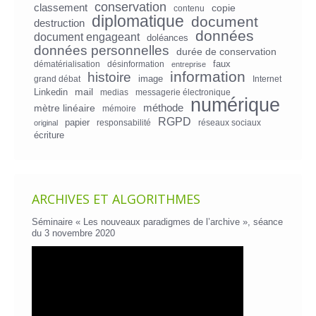
conservation
classement
copie
contenu
diplomatique
document
destruction
données
document engageant
doléances
données personnelles
durée de conservation
faux
dématérialisation
désinformation
entreprise
information
histoire
image
grand débat
Internet
mail
Linkedin
medias
messagerie électronique
numérique
mètre linéaire
méthode
mémoire
RGPD
papier
responsabilité
réseaux sociaux
original
écriture
ARCHIVES ET ALGORITHMES
Séminaire « Les nouveaux paradigmes de l’archive », séance
du 3 novembre 2020