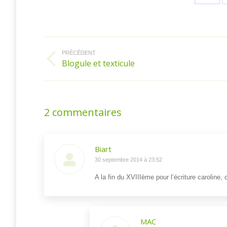
sur
Fac
Navigation
article
PRÉCÉDENT
Blogule et texticule
Article
précédent
:
2 commentaires
Biart
dit
30 septembre 2014 à 23:52
:
A la fin du XVIIIème pour l’écriture caroline, 
MAC