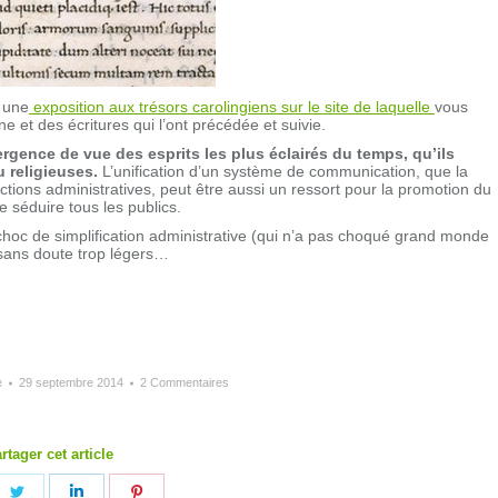
 une
exposition aux trésors carolingiens sur le site de laquelle
vous
 et des écritures qui l’ont précédée et suivie.
rgence de vue des esprits les plus éclairés du temps, qu’ils
 religieuses.
L’unification d’un système de communication, que la
uctions administratives, peut être aussi un ressort pour la promotion du
de séduire tous les publics.
choc de simplification administrative (qui n’a pas choqué grand monde
 sans doute trop légers…
e
29 septembre 2014
2 Commentaires
rtager cet article
ager
Partager
Partager
Partager