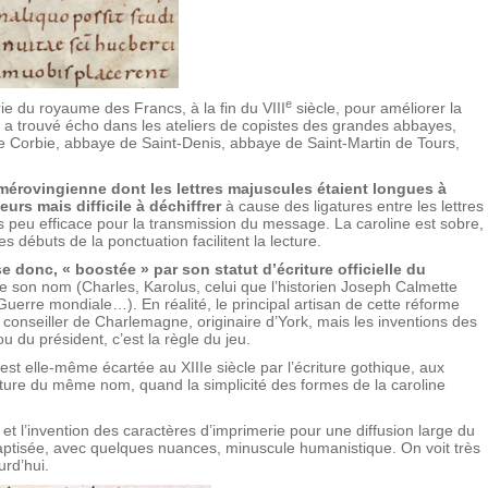
e
e du royaume des Francs, à la fin du VIII
siècle, pour améliorer la
re a trouvé écho dans les ateliers de copistes des grandes abbayes,
 de Corbie, abbaye de Saint-Denis, abbaye de Saint-Martin de Tours,
e mérovingienne dont les lettres majuscules étaient longues à
deurs mais difficile à déchiffrer
à cause des ligatures entre les lettres
ais peu efficace pour la transmission du message. La caroline est sobre,
es débuts de la ponctuation facilitent la lecture.
e donc, « boostée » par son statut d’écriture officielle du
e son nom (Charles, Karolus, celui que l’historien Joseph Calmette
Guerre mondiale…). En réalité, le principal artisan de cette réforme
t conseiller de Charlemagne, originaire d’York, mais les inventions des
u du président, c’est la règle du jeu.
est elle-même écartée au XIIIe siècle par l’écriture gothique, aux
cture du même nom, quand la simplicité des formes de la caroline
 l’invention des caractères d’imprimerie pour une diffusion large du
baptisée, avec quelques nuances, minuscule humanistique. On voit très
urd’hui.