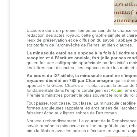
Élaborée dans un premier temps au sein de la chancelleri
rédaction des actes royaux, cette graphie simple et clai
lieux de préservation et de diffusion du savoir : abbaye
scriptorium de l’archevêché de Reims, et bien d’autres.
La minuscule caroline s’oppose à la fois à l’écritur
recopier, et à l’écriture onciale, fort jolie par ses ron
qui en fait une calligraphie appréciable par les initiés m
les lettres sont distinctes ; les espaces entre les mots et l
e
Au cours du IX
siècle, la minuscule caroline s’impos
royaume décrété en 789 par Charlemagne
qui lui donn
appelait « le Grand Charles » – c’était avant la Seconde 
fondamentale dans l’empire carolingien est
Alcuin
, ami e
Premiers ministres portent le plus souvent le nom du roi o
Tout passe, tout casse, tout lasse. La minuscule caroline 
formes anguleuses rappelant les arcs brisés de l’archite
faisaient écho aux lignes sobres de l’art roman.
Nouveau rebondissement. Le courant de la Renaissance et
savoir ramène la minuscule caroline au goût du jour, re
bien la filiation avec les polices d’écriture en vigueur aujo