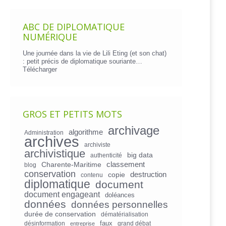
ABC DE DIPLOMATIQUE
NUMÉRIQUE
Une journée dans la vie de Lili Eting (et son chat)
: petit précis de diplomatique souriante…
Télécharger
GROS ET PETITS MOTS
archivage
algorithme
Administration
archives
archiviste
archivistique
big data
authenticité
Charente-Maritime
classement
blog
conservation
copie
destruction
contenu
diplomatique
document
document engageant
doléances
données
données personnelles
durée de conservation
dématérialisation
faux
désinformation
grand débat
entreprise