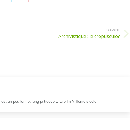
sur
sur
sur
ebook
Twitter
LinkedIn
Pinterest
SUIVANT
Archivistique : le crépuscule?
Article
suivant
:
c’est un peu lent et long je trouve… Lire fin VIIIème siècle.