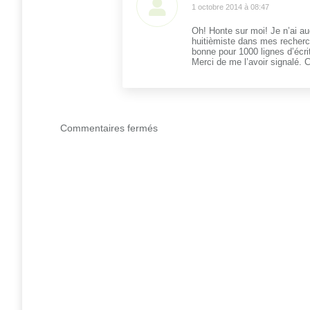
dit
1 octobre 2014 à 08:47
:
Oh! Honte sur moi! Je n’ai auc
huitièmiste dans mes recherch
bonne pour 1000 lignes d’écri
Merci de me l’avoir signalé. C
Commentaires fermés