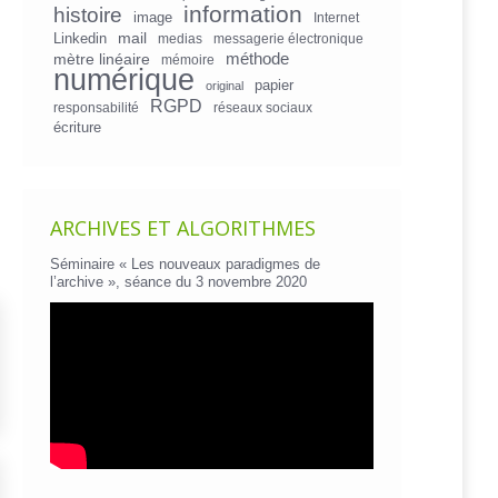
information
histoire
image
Internet
mail
Linkedin
medias
messagerie électronique
mètre linéaire
méthode
mémoire
numérique
papier
original
RGPD
responsabilité
réseaux sociaux
écriture
ARCHIVES ET ALGORITHMES
Séminaire « Les nouveaux paradigmes de
l’archive », séance du 3 novembre 2020