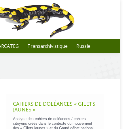
Recherche
:
 ARCATEG
Transarchivistique
Russie
CAHIERS DE DOLÉANCES « GILETS
JAUNES »
Analyse des cahiers de doléances / cahiers
citoyens créés dans le contexte du mouvement
des « Gilets jaunes » et du Grand débat national