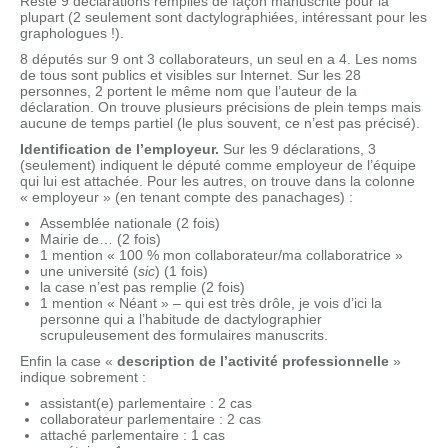
Reste 9 déclarations remplies de façon manuscrite pour la
plupart (2 seulement sont dactylographiées, intéressant pour les
graphologues !).
8 députés sur 9 ont 3 collaborateurs, un seul en a 4. Les noms
de tous sont publics et visibles sur Internet. Sur les 28
personnes, 2 portent le même nom que l’auteur de la
déclaration. On trouve plusieurs précisions de plein temps mais
aucune de temps partiel (le plus souvent, ce n’est pas précisé).
Identification de l’employeur.
Sur les 9 déclarations, 3
(seulement) indiquent le député comme employeur de l’équipe
qui lui est attachée. Pour les autres, on trouve dans la colonne
« employeur » (en tenant compte des panachages) :
Assemblée nationale (2 fois)
Mairie de… (2 fois)
1 mention « 100 % mon collaborateur/ma collaboratrice »
une université (
sic
) (1 fois)
la case n’est pas remplie (2 fois)
1 mention « Néant » – qui est très drôle, je vois d’ici la
personne qui a l’habitude de dactylographier
scrupuleusement des formulaires manuscrits.
Enfin la case «
description de l’activité professionnelle
»
indique sobrement :
assistant(e) parlementaire : 2 cas
collaborateur parlementaire : 2 cas
attaché parlementaire : 1 cas