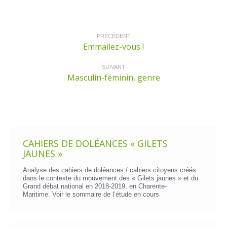
Facebook
Twitter
LinkedIn
Pinterest
Navigation
article
PRÉCÉDENT
Emmailez-vous !
Article
précédent
:
SUIVANT
Masculin-féminin, genre
Article
suivant
:
CAHIERS DE DOLÉANCES « GILETS
JAUNES »
Analyse des cahiers de doléances / cahiers citoyens créés
dans le contexte du mouvement des « Gilets jaunes » et du
Grand débat national en 2018-2019, en Charente-
Maritime. Voir le
sommaire de l’étude en cours