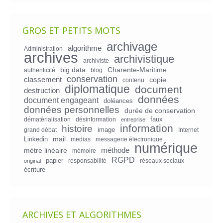
GROS ET PETITS MOTS
archivage
algorithme
Administration
archives
archivistique
archiviste
big data
Charente-Maritime
authenticité
blog
conservation
classement
copie
contenu
diplomatique
document
destruction
données
document engageant
doléances
données personnelles
durée de conservation
faux
dématérialisation
désinformation
entreprise
information
histoire
image
grand débat
Internet
mail
Linkedin
medias
messagerie électronique
numérique
mètre linéaire
méthode
mémoire
RGPD
papier
responsabilité
réseaux sociaux
original
écriture
ARCHIVES ET ALGORITHMES