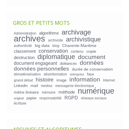
GROS ET PETITS MOTS
archivage
algorithme
Administration
archives
archivistique
archiviste
big data
Charente-Maritime
authenticité
blog
conservation
classement
copie
contenu
diplomatique
document
destruction
données
document engageant
doléances
données personnelles
durée de conservation
faux
dématérialisation
désinformation
entreprise
information
histoire
image
grand débat
Internet
mail
Linkedin
medias
messagerie électronique
numérique
mètre linéaire
méthode
mémoire
RGPD
papier
responsabilité
réseaux sociaux
original
écriture