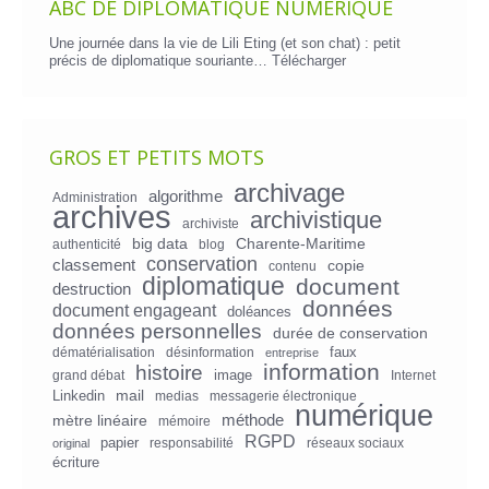
ABC DE DIPLOMATIQUE NUMÉRIQUE
Une journée dans la vie de Lili Eting (et son chat) : petit
précis de diplomatique souriante…
Télécharger
GROS ET PETITS MOTS
archivage
algorithme
Administration
archives
archivistique
archiviste
big data
Charente-Maritime
authenticité
blog
conservation
classement
copie
contenu
diplomatique
document
destruction
données
document engageant
doléances
données personnelles
durée de conservation
faux
dématérialisation
désinformation
entreprise
information
histoire
image
grand débat
Internet
mail
Linkedin
medias
messagerie électronique
numérique
mètre linéaire
méthode
mémoire
RGPD
papier
responsabilité
réseaux sociaux
original
écriture