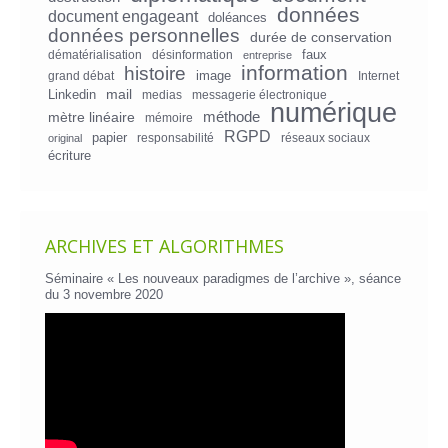
données
document engageant
doléances
données personnelles
durée de conservation
faux
dématérialisation
désinformation
entreprise
information
histoire
image
grand débat
Internet
mail
Linkedin
medias
messagerie électronique
numérique
mètre linéaire
méthode
mémoire
RGPD
papier
responsabilité
réseaux sociaux
original
écriture
ARCHIVES ET ALGORITHMES
Séminaire « Les nouveaux paradigmes de l’archive », séance
du 3 novembre 2020