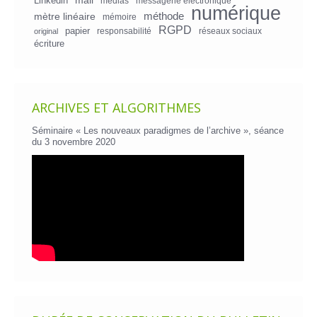
mail
Linkedin
medias
messagerie électronique
numérique
mètre linéaire
méthode
mémoire
RGPD
papier
responsabilité
réseaux sociaux
original
écriture
ARCHIVES ET ALGORITHMES
Séminaire « Les nouveaux paradigmes de l’archive », séance
du 3 novembre 2020