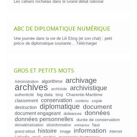
Les cahiers rochelais dans le Grand débat national
ABC DE DIPLOMATIQUE NUMÉRIQUE
Une journée dans la vie de Lili Eting (et son chat) : petit
précis de diplomatique souriante…
Télécharger
GROS ET PETITS MOTS
archivage
algorithme
Administration
archives
archivistique
archiviste
big data
Charente-Maritime
authenticité
blog
conservation
classement
copie
contenu
diplomatique
document
destruction
données
document engageant
doléances
données personnelles
durée de conservation
faux
dématérialisation
désinformation
entreprise
information
histoire
image
grand débat
Internet