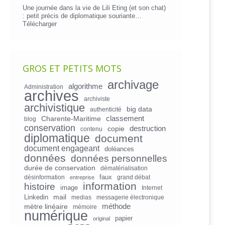
Une journée dans la vie de Lili Eting (et son chat)
: petit précis de diplomatique souriante…
Télécharger
GROS ET PETITS MOTS
archivage
algorithme
Administration
archives
archiviste
archivistique
big data
authenticité
Charente-Maritime
classement
blog
conservation
copie
destruction
contenu
diplomatique
document
document engageant
doléances
données
données personnelles
durée de conservation
dématérialisation
faux
désinformation
grand débat
entreprise
information
histoire
image
Internet
mail
Linkedin
medias
messagerie électronique
mètre linéaire
méthode
mémoire
numérique
papier
original