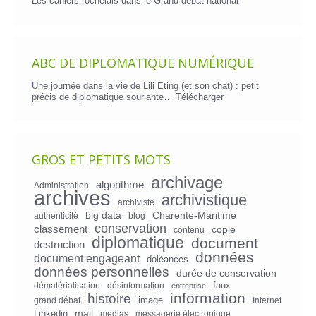
Les cahiers rochelais dans le Grand débat national
ABC DE DIPLOMATIQUE NUMÉRIQUE
Une journée dans la vie de Lili Eting (et son chat) : petit
précis de diplomatique souriante…
Télécharger
GROS ET PETITS MOTS
archivage
algorithme
Administration
archives
archivistique
archiviste
big data
Charente-Maritime
authenticité
blog
conservation
classement
copie
contenu
diplomatique
document
destruction
données
document engageant
doléances
données personnelles
durée de conservation
faux
dématérialisation
désinformation
entreprise
information
histoire
image
grand débat
Internet
mail
Linkedin
medias
messagerie électronique