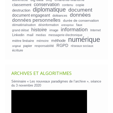
conservation
classement
copie
contenu
diplomatique
document
destruction
données
document engageant
doléances
données personnelles
durée de conservation
faux
dématérialisation
désinformation
entreprise
information
histoire
image
grand débat
Internet
mail
Linkedin
medias
messagerie électronique
numérique
mètre linéaire
méthode
mémoire
RGPD
papier
responsabilité
réseaux sociaux
original
écriture
ARCHIVES ET ALGORITHMES
Séminaire « Les nouveaux paradigmes de l’archive », séance
du 3 novembre 2020