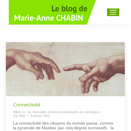
Recherche
:
Connectivité
Billets en -ité
,
Merveilles et désenchantements du numérique
Par
MAC
9 janvier 2012
La connectivité des citoyens du monde passe, comme
la pyramide de Maslow, par cinq degrés successifs : la