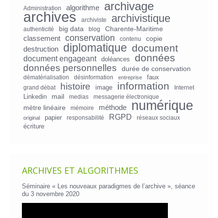
archivage
algorithme
Administration
archives
archivistique
archiviste
big data
Charente-Maritime
authenticité
blog
conservation
classement
copie
contenu
diplomatique
document
destruction
données
document engageant
doléances
données personnelles
durée de conservation
faux
dématérialisation
désinformation
entreprise
information
histoire
image
grand débat
Internet
mail
Linkedin
medias
messagerie électronique
numérique
mètre linéaire
méthode
mémoire
RGPD
papier
responsabilité
réseaux sociaux
original
écriture
ARCHIVES ET ALGORITHMES
Séminaire « Les nouveaux paradigmes de l’archive », séance
du 3 novembre 2020