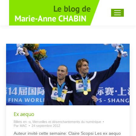
Recherche
:
Ex aequo
Billets en -o
,
Merveilles et désenchantements du numérique
Par
MAC
24 septembre 2012
Auteur invité cette semaine: Claire Scopsi Les ex aequo