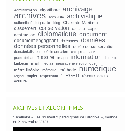
archivage
algorithme
Administration
archives
archivistique
archiviste
big data
Charente-Maritime
authenticité
blog
conservation
classement
copie
contenu
diplomatique
document
destruction
données
document engageant
doléances
données personnelles
durée de conservation
faux
dématérialisation
désinformation
entreprise
information
histoire
image
grand débat
Internet
mail
Linkedin
medias
messagerie électronique
numérique
mètre linéaire
méthode
mémoire
RGPD
papier
responsabilité
réseaux sociaux
original
écriture
ARCHIVES ET ALGORITHMES
Séminaire « Les nouveaux paradigmes de l’archive », séance
du 3 novembre 2020