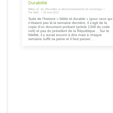
Durabilité
Billets en -ité
,
Merveilles et désenchantements du numérique
Par
MAC
30 avril 2012
Suite de l’histoire « fidèle et durable » (pour ceux qui
n’étaient pas là la semaine dernière, il s’agit de la
copie d’un document probant (article 1348 du code
civil) et pas du président de la République… Sur la
fidélité, il y aurait encore à dire mais à chaque
semaine suffit sa peine et il faut passer…