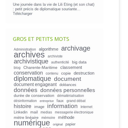
Une journée dans la vie de Lili Eting (et son chat)
: petit précis de diplomatique souriante…
Télécharger
GROS ET PETITS MOTS
archivage
algorithme
Administration
archives
archiviste
archivistique
big data
authenticité
Charente-Maritime
classement
blog
conservation
copie
destruction
contenu
diplomatique
document
document engageant
doléances
données
données personnelles
durée de conservation
dématérialisation
faux
désinformation
grand débat
entreprise
information
histoire
image
Internet
mail
Linkedin
medias
messagerie électronique
mètre linéaire
méthode
mémoire
numérique
papier
original