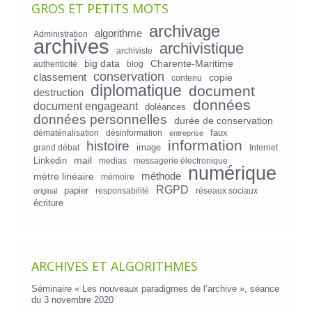
GROS ET PETITS MOTS
archivage
algorithme
Administration
archives
archivistique
archiviste
big data
Charente-Maritime
authenticité
blog
conservation
classement
copie
contenu
diplomatique
document
destruction
données
document engageant
doléances
données personnelles
durée de conservation
faux
dématérialisation
désinformation
entreprise
information
histoire
image
grand débat
Internet
mail
Linkedin
medias
messagerie électronique
numérique
mètre linéaire
méthode
mémoire
RGPD
papier
responsabilité
réseaux sociaux
original
écriture
ARCHIVES ET ALGORITHMES
Séminaire « Les nouveaux paradigmes de l’archive », séance
du 3 novembre 2020