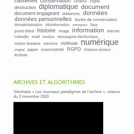
conservation
classement
copie
contenu
diplomatique
document
destruction
données
document engageant
doléances
données personnelles
durée de conservation
faux
dématérialisation
désinformation
entreprise
information
histoire
image
grand débat
Internet
mail
Linkedin
medias
messagerie électronique
numérique
mètre linéaire
méthode
mémoire
RGPD
papier
responsabilité
réseaux sociaux
original
écriture
ARCHIVES ET ALGORITHMES
Séminaire « Les nouveaux paradigmes de l’archive », séance
du 3 novembre 2020