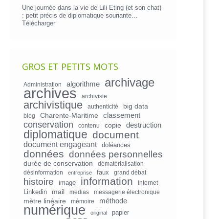
Une journée dans la vie de Lili Eting (et son chat)
: petit précis de diplomatique souriante…
Télécharger
GROS ET PETITS MOTS
archivage
algorithme
Administration
archives
archiviste
archivistique
big data
authenticité
Charente-Maritime
classement
blog
conservation
copie
destruction
contenu
diplomatique
document
document engageant
doléances
données
données personnelles
durée de conservation
dématérialisation
faux
désinformation
grand débat
entreprise
information
histoire
image
Internet
mail
Linkedin
medias
messagerie électronique
mètre linéaire
méthode
mémoire
numérique
papier
original