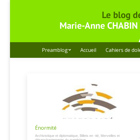
Preamblog
Accueil
Cahiers de do
Énormité
Archivistique et diplomatique
,
Billets en -ité
,
Merveilles et
désenchantements du numérique