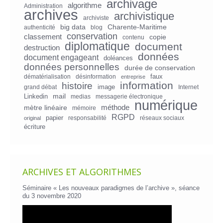
archivage
algorithme
Administration
archives
archivistique
archiviste
big data
Charente-Maritime
authenticité
blog
conservation
classement
copie
contenu
diplomatique
document
destruction
données
document engageant
doléances
données personnelles
durée de conservation
faux
dématérialisation
désinformation
entreprise
information
histoire
image
grand débat
Internet
mail
Linkedin
medias
messagerie électronique
numérique
mètre linéaire
méthode
mémoire
RGPD
papier
responsabilité
réseaux sociaux
original
écriture
ARCHIVES ET ALGORITHMES
Séminaire « Les nouveaux paradigmes de l’archive », séance
du 3 novembre 2020