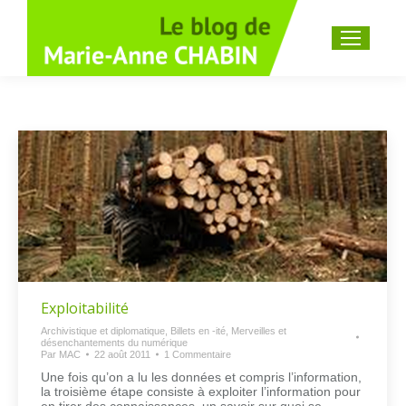
Recherche
:
Exploitabilité
Archivistique et diplomatique
,
Billets en -ité
,
Merveilles et
désenchantements du numérique
Par
MAC
22 août 2011
1 Commentaire
Une fois qu’on a lu les données et compris l’information,
la troisième étape consiste à exploiter l’information pour
en tirer des connaissances, un savoir sur quoi se