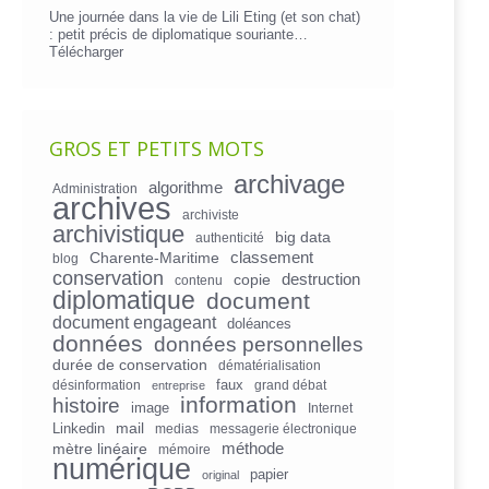
Une journée dans la vie de Lili Eting (et son chat)
: petit précis de diplomatique souriante…
Télécharger
GROS ET PETITS MOTS
archivage
algorithme
Administration
archives
archiviste
archivistique
big data
authenticité
Charente-Maritime
classement
blog
conservation
copie
destruction
contenu
diplomatique
document
document engageant
doléances
données
données personnelles
durée de conservation
dématérialisation
faux
désinformation
grand débat
entreprise
information
histoire
image
Internet
mail
Linkedin
medias
messagerie électronique
mètre linéaire
méthode
mémoire
numérique
papier
original