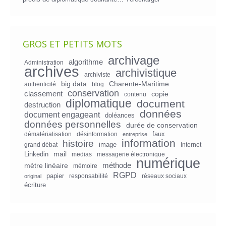
GROS ET PETITS MOTS
archivage
algorithme
Administration
archives
archivistique
archiviste
big data
Charente-Maritime
authenticité
blog
conservation
classement
copie
contenu
diplomatique
document
destruction
données
document engageant
doléances
données personnelles
durée de conservation
faux
dématérialisation
désinformation
entreprise
information
histoire
image
grand débat
Internet
mail
Linkedin
medias
messagerie électronique
numérique
mètre linéaire
méthode
mémoire
RGPD
papier
responsabilité
réseaux sociaux
original
écriture