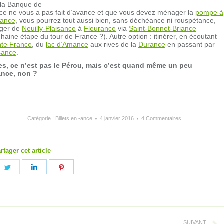
i la Banque de
ce ne vous a pas fait d’avance et que vous devez ménager la
pompe à
ance
, vous pourrez tout aussi bien, sans déchéance ni rouspétance,
ger de
Neuilly-Plaisance
à
Fleurance
via
Saint-Bonnet-Briance
haine étape du tour de France ?). Autre option : itinérer, en écoutant
te France
, du
lac d’Amance
aux rives de la
Durance
en passant par
sance
.
es, ce n’est pas le Pérou, mais c’est quand même un peu
nce, non ?
Catégorie :
Billets en -ance
4 janvier 2016
4 Commentaires
rtager cet article
ager
Partager
Partager
Partager
sur
sur
sur
ebook
Twitter
LinkedIn
Pinterest
SUIVANT