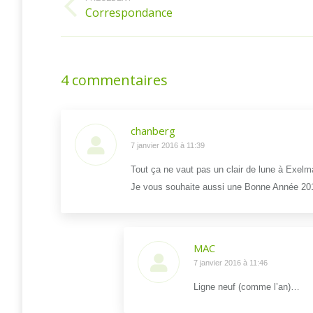
article
Correspondance
Article
précédent
:
4 commentaires
chanberg
dit
7 janvier 2016 à 11:39
:
Tout ça ne vaut pas un clair de lune à Exelm
Je vous souhaite aussi une Bonne Année 20
MAC
dit
7 janvier 2016 à 11:46
:
Ligne neuf (comme l’an)…