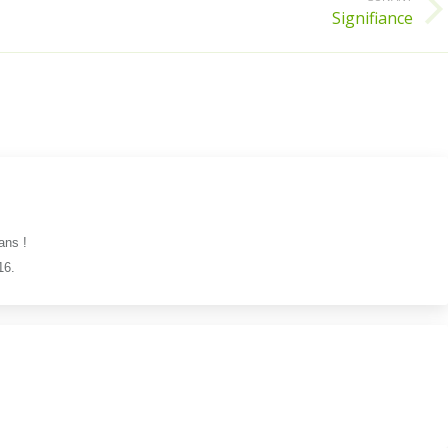
Signifiance
Article
suivant
:
ans !
16.