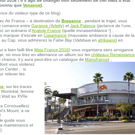
r 2016 ! Il s’agit de changer non seulement de ciel mais d’état
 connu que
Venance
).
ence du visiteur-type de ce blog) :
ec Air France – à destination de
Bragance
; pendant le trajet, vous
e romance entre
Garance (Arletty)
et
Jack Palance
(jactance de l’une,
c un scénario d’
Anatole France
(quelle invraisemblance !) ;
ns marquer d’escale en
Casamance
(mauvaise ambiance à cause de la
 ; au Cap, vous admirerez la
False Bay
(
Valsbaai
en
afrikaans
) en
 a bien failli être
Miss France 2016
) vous organisera sans arrogance
ge, où vous lirez en alternance un album sur les
châteaux Renaissance
chance, il y aura peut-être un catalogue de
Manufrance
) ;
ont vous visiterez
on Center
; si
ur relever les
ce
, sur les traces
de Montréal, femme
’était au XVIIe
la Cornouailles)
l’s Mount, à ne
!
le guide vous
, la maintenance et
).