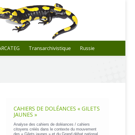
Recherche
:
 ARCATEG
Transarchivistique
Russie
CAHIERS DE DOLÉANCES « GILETS
JAUNES »
Analyse des cahiers de doléances / cahiers
citoyens créés dans le contexte du mouvement
des « Gilets jaunes » et du Grand débat national