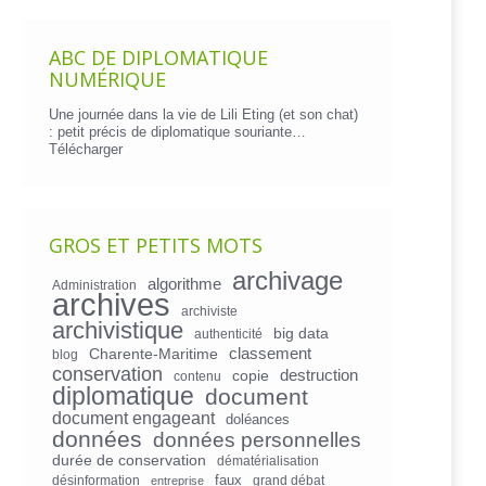
ABC DE DIPLOMATIQUE
NUMÉRIQUE
Une journée dans la vie de Lili Eting (et son chat)
: petit précis de diplomatique souriante…
Télécharger
GROS ET PETITS MOTS
archivage
algorithme
Administration
archives
archiviste
archivistique
big data
authenticité
Charente-Maritime
classement
blog
conservation
copie
destruction
contenu
diplomatique
document
document engageant
doléances
données
données personnelles
durée de conservation
dématérialisation
faux
désinformation
grand débat
entreprise