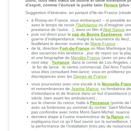
Donc, tous mes vœux de bonne et belle itinérance pou
d’esprit, comme l’écrivait le poète latin
Horace
(plus
Suggestion d’itinéraire, en partant d’Ile-de-France (résid
à Roissy-en-France, vous embarquez – si possible av
avez le temps de revoir
Flashdance
ou d’imaginer un
prestance de l’autre…), dans un film d’
Abel Gance
ave
puis vol direct pour le
cap de Bonne Espérance
, sa
guerre d’indépendance, malgré la luxuriance du lieu)
feuilletant le dernier numéro de
Marie-France
;
de là, direction
Fort-de-
France
où Miss Martinique (qui
des vacances très tendance ; jour de repos sur la pla
et une biographie de
Mendès-France
(avec un peu de 
next step
:
Torrance
, dans le comté de Los-Angeles, d
le fer de lance : le centre commercial,
Del Amo Fashi
vous êtes consultant
free-lance
, vous en profiterez po
discrépances avec les
Dames de
France
;
vous poursuivez avec une escale à la
Nouvelle-Fran
et remembrances de
Jeanne Mance
, co-fondatrice 
d‘intendance et de finance dans un but d’assistance (c
siècle, bien avant les ambulances) ;
sur le chemin du retour, halte à
Penzance
(pointe de 
avec sa forteresse au sommet du rocher, Saint Michae
pas confondre avec notre Mont-Saint-Michel, nuance 
dernière étape à l’usine marémotrice de
la Rance
où 
expliquera tout ce qu’il faut savoir sur la surveillance
la performance de l’installation (très peu de nuisances