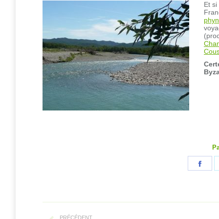
Et s
Fran
phyn
voya
(proc
Chan
Cou
Cert
Byza
Pa
Part
sur
Fac
Navigation
PRÉCÉDENT