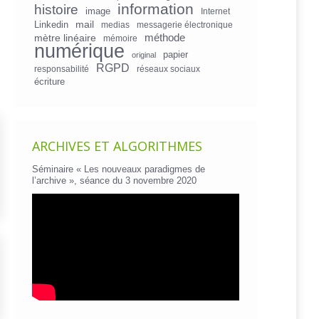
information
histoire
image
Internet
mail
Linkedin
medias
messagerie électronique
mètre linéaire
méthode
mémoire
numérique
papier
original
RGPD
responsabilité
réseaux sociaux
écriture
ARCHIVES ET ALGORITHMES
Séminaire « Les nouveaux paradigmes de
l’archive », séance du 3 novembre 2020