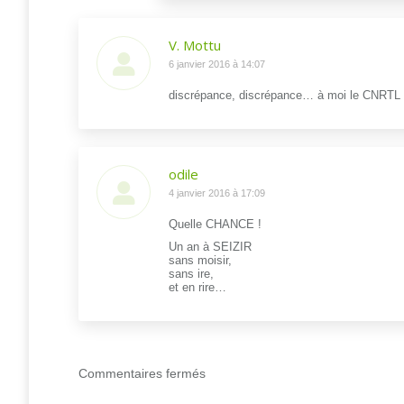
V. Mottu
dit
6 janvier 2016 à 14:07
:
discrépance, discrépance… à moi le CNRTL 
odile
dit
4 janvier 2016 à 17:09
:
Quelle CHANCE !
Un an à SEIZIR
sans moisir,
sans ire,
et en rire…
Commentaires fermés