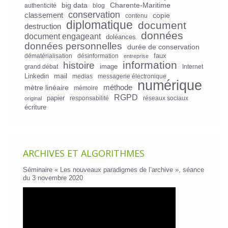
big data
Charente-Maritime
authenticité
blog
conservation
classement
copie
contenu
diplomatique
document
destruction
données
document engageant
doléances
données personnelles
durée de conservation
faux
dématérialisation
désinformation
entreprise
information
histoire
image
grand débat
Internet
mail
Linkedin
medias
messagerie électronique
numérique
mètre linéaire
méthode
mémoire
RGPD
papier
responsabilité
réseaux sociaux
original
écriture
ARCHIVES ET ALGORITHMES
Séminaire « Les nouveaux paradigmes de l’archive », séance
du 3 novembre 2020