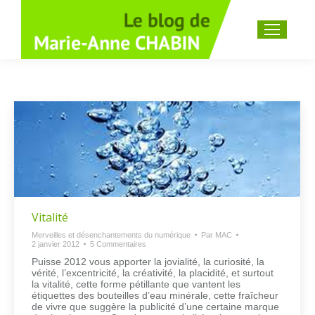
Recherche
:
Vitalité
Merveilles et désenchantements du numérique
Par
MAC
2 janvier 2012
5 Commentaires
Puisse 2012 vous apporter la jovialité, la curiosité, la
vérité, l’excentricité, la créativité, la placidité, et surtout
la vitalité, cette forme pétillante que vantent les
étiquettes des bouteilles d’eau minérale, cette fraîcheur
de vivre que suggère la publicité d’une certaine marque