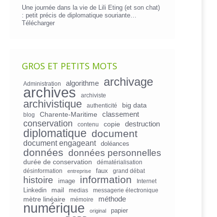
Une journée dans la vie de Lili Eting (et son chat)
: petit précis de diplomatique souriante…
Télécharger
GROS ET PETITS MOTS
archivage
algorithme
Administration
archives
archiviste
archivistique
big data
authenticité
Charente-Maritime
classement
blog
conservation
copie
destruction
contenu
diplomatique
document
document engageant
doléances
données
données personnelles
durée de conservation
dématérialisation
faux
désinformation
grand débat
entreprise
information
histoire
image
Internet
mail
Linkedin
medias
messagerie électronique
mètre linéaire
méthode
mémoire
numérique
papier
original