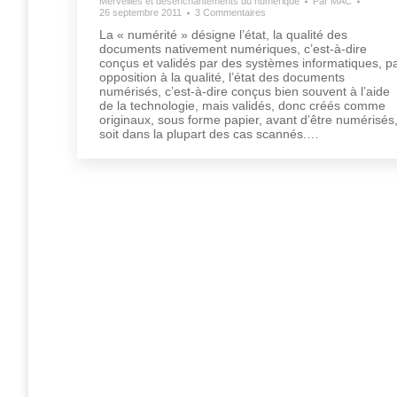
Merveilles et désenchantements du numérique
Par
MAC
26 septembre 2011
3 Commentaires
La « numérité » désigne l’état, la qualité des
documents nativement numériques, c’est-à-dire
conçus et validés par des systèmes informatiques, p
opposition à la qualité, l’état des documents
numérisés, c’est-à-dire conçus bien souvent à l’aide
de la technologie, mais validés, donc créés comme
originaux, sous forme papier, avant d’être numérisés
soit dans la plupart des cas scannés.…