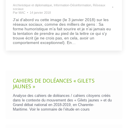
Archivistique et diplomatique
,
Information-Désinformation
,
Réseaux
sociaux
Par
MAC
14 janvier 2018
J’ai d’abord vu cette image (le 3 janvier 2018) sur les
réseaux sociaux, comme des milliers de gens : Sa
forme humoristique m’a fait sourire et je n’ai jamais eu
la tentation de prendre au pied de la lettre ce qui s’y
trouve écrit (je ne crois pas, en cela, avoir un
comportement exceptionnel). En…
CAHIERS DE DOLÉANCES « GILETS
JAUNES »
Analyse des cahiers de doléances / cahiers citoyens créés
dans le contexte du mouvement des « Gilets jaunes » et du
Grand débat national en 2018-2019, en Charente-
Maritime. Voir le
sommaire de l’étude en cours