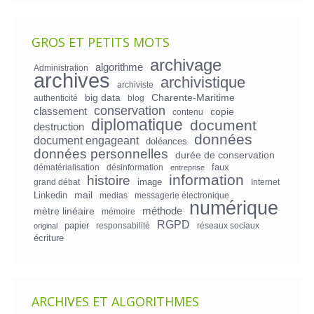
GROS ET PETITS MOTS
archivage
algorithme
Administration
archives
archivistique
archiviste
big data
Charente-Maritime
authenticité
blog
conservation
classement
copie
contenu
diplomatique
document
destruction
données
document engageant
doléances
données personnelles
durée de conservation
faux
dématérialisation
désinformation
entreprise
information
histoire
image
grand débat
Internet
mail
Linkedin
medias
messagerie électronique
numérique
mètre linéaire
méthode
mémoire
RGPD
papier
responsabilité
réseaux sociaux
original
écriture
ARCHIVES ET ALGORITHMES