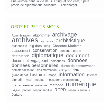
Une journée dans la vie de Lili Eting (et son chat) : petit
précis de diplomatique souriante…
Télécharger
GROS ET PETITS MOTS
archivage
algorithme
Administration
archives
archivistique
archiviste
big data
Charente-Maritime
authenticité
blog
conservation
classement
copie
contenu
diplomatique
document
destruction
données
document engageant
doléances
données personnelles
durée de conservation
faux
dématérialisation
désinformation
entreprise
information
histoire
image
grand débat
Internet
mail
Linkedin
medias
messagerie électronique
numérique
mètre linéaire
méthode
mémoire
RGPD
papier
responsabilité
réseaux sociaux
original
écriture