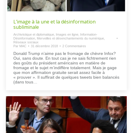
L’image à la une et la désinformation
subliminale
Archivistique et diplomatique
,
Images en ligne
,
Information-
Désinformation
,
Merveilles et désenchantements du numérique
,
Réseaux sociaux
Par
MAC
31 décembre 2018
2 Commentaires
Donald Trump n’aime pas le fromage de chèvre Infox?
Oui, sans doute. En tout cas je ne sais fichtrement rien
des goûts du président américains en matière de
fromage et le sujet m’indiffère totalement. Mais je gage
que mon affirmation gratuite serait assez facile à
« prouver ». Il suffirait de quelques tweets bien balancés
(dans tous…