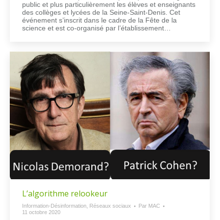
public et plus particulièrement les élèves et enseignants
des collèges et lycées de la Seine-Saint-Denis. Cet
événement s’inscrit dans le cadre de la Fête de la
science et est co-organisé par l’établissement…
L’algorithme relookeur
Information-Désinformation
,
Réseaux sociaux
Par
MAC
11 octobre 2020