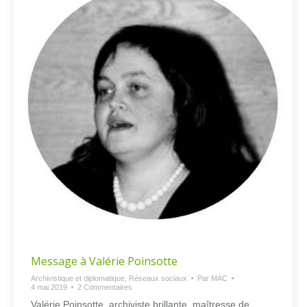
Message à Valérie Poinsotte
Archivistique et diplomatique
,
Réseaux sociaux
Par
MAC
4 mai 2019
2 Commentaires
Valérie Poinsotte, archiviste brillante, maîtresse de