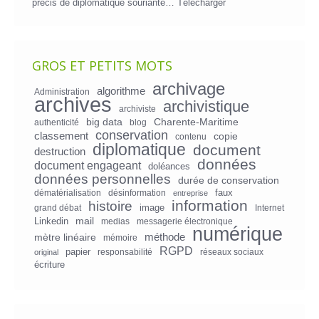
précis de diplomatique souriante…
Télécharger
GROS ET PETITS MOTS
archivage
algorithme
Administration
archives
archivistique
archiviste
big data
Charente-Maritime
authenticité
blog
conservation
classement
copie
contenu
diplomatique
document
destruction
données
document engageant
doléances
données personnelles
durée de conservation
faux
dématérialisation
désinformation
entreprise
information
histoire
image
grand débat
Internet
mail
Linkedin
medias
messagerie électronique
numérique
mètre linéaire
méthode
mémoire
RGPD
papier
responsabilité
réseaux sociaux
original
écriture