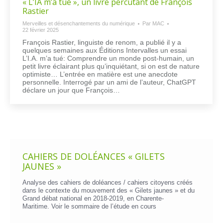
« L’IA m’a tué », un livre percutant de François
Rastier
Merveilles et désenchantements du numérique
Par
MAC
22 février 2025
François Rastier, linguiste de renom, a publié il y a
quelques semaines aux Éditions Intervalles un essai
L’I.A. m’a tué: Comprendre un monde post-humain, un
petit livre éclairant plus qu’inquiétant, si on est de nature
optimiste… L’entrée en matière est une anecdote
personnelle. Interrogé par un ami de l’auteur, ChatGPT
déclare un jour que François…
CAHIERS DE DOLÉANCES « GILETS
JAUNES »
Analyse des cahiers de doléances / cahiers citoyens créés
dans le contexte du mouvement des « Gilets jaunes » et du
Grand débat national en 2018-2019, en Charente-
Maritime. Voir le
sommaire de l’étude en cours