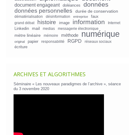
données
document engageant
doléances
données personnelles
durée de conservation
faux
dématérialisation
désinformation
entreprise
information
histoire
image
grand débat
Internet
mail
Linkedin
medias
messagerie électronique
numérique
mètre linéaire
méthode
mémoire
RGPD
papier
responsabilité
réseaux sociaux
original
écriture
ARCHIVES ET ALGORITHMES
Séminaire « Les nouveaux paradigmes de l’archive », séance
du 3 novembre 2020