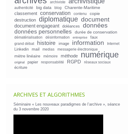
archives
archivistique
archiviste
big data
Charente-Maritime
authenticité
blog
conservation
classement
copie
contenu
diplomatique
document
destruction
données
document engageant
doléances
données personnelles
durée de conservation
faux
dématérialisation
désinformation
entreprise
information
histoire
image
grand débat
Internet
mail
Linkedin
medias
messagerie électronique
numérique
mètre linéaire
méthode
mémoire
RGPD
papier
responsabilité
réseaux sociaux
original
écriture
ARCHIVES ET ALGORITHMES
Séminaire « Les nouveaux paradigmes de l’archive », séance
du 3 novembre 2020