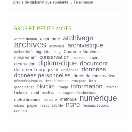
précis de diplomatique souriante…
Télécharger
GROS ET PETITS MOTS
archivage
algorithme
Administration
archives
archivistique
archiviste
big data
Charente-Maritime
authenticité
blog
conservation
classement
copie
contenu
diplomatique
document
destruction
données
document engageant
doléances
données personnelles
durée de conservation
faux
dématérialisation
désinformation
entreprise
information
histoire
image
grand débat
Internet
mail
Linkedin
medias
messagerie électronique
numérique
mètre linéaire
méthode
mémoire
RGPD
papier
responsabilité
réseaux sociaux
original
écriture