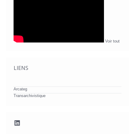
Voir tout
LIENS
Arcateg
Transarchivistique
LinkedIn