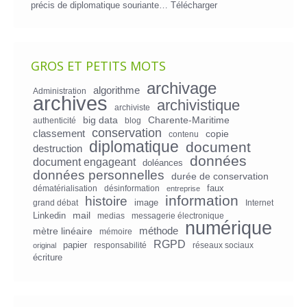
précis de diplomatique souriante…
Télécharger
GROS ET PETITS MOTS
archivage
algorithme
Administration
archives
archivistique
archiviste
big data
Charente-Maritime
authenticité
blog
conservation
classement
copie
contenu
diplomatique
document
destruction
données
document engageant
doléances
données personnelles
durée de conservation
faux
dématérialisation
désinformation
entreprise
information
histoire
image
grand débat
Internet
mail
Linkedin
medias
messagerie électronique
numérique
mètre linéaire
méthode
mémoire
RGPD
papier
responsabilité
réseaux sociaux
original
écriture