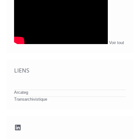
Voir tout
LIENS
Arcateg
Transarchivistique
LinkedIn