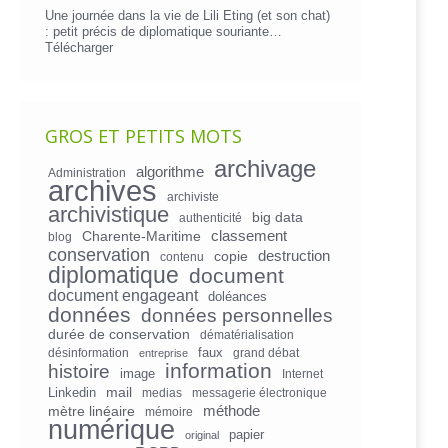
Une journée dans la vie de Lili Eting (et son chat)
: petit précis de diplomatique souriante…
Télécharger
GROS ET PETITS MOTS
archivage
algorithme
Administration
archives
archiviste
archivistique
big data
authenticité
Charente-Maritime
classement
blog
conservation
copie
destruction
contenu
diplomatique
document
document engageant
doléances
données
données personnelles
durée de conservation
dématérialisation
faux
désinformation
grand débat
entreprise
information
histoire
image
Internet
mail
Linkedin
medias
messagerie électronique
mètre linéaire
méthode
mémoire
numérique
papier
original