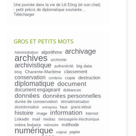
Une journée dans la vie de Lili Eting (et son chat)
: petit précis de diplomatique souriante…
Télécharger
GROS ET PETITS MOTS
archivage
algorithme
Administration
archives
archiviste
archivistique
big data
authenticité
Charente-Maritime
classement
blog
conservation
copie
destruction
contenu
diplomatique
document
document engageant
doléances
données
données personnelles
durée de conservation
dématérialisation
faux
désinformation
grand débat
entreprise
information
histoire
image
Internet
mail
Linkedin
medias
messagerie électronique
mètre linéaire
méthode
mémoire
numérique
papier
original