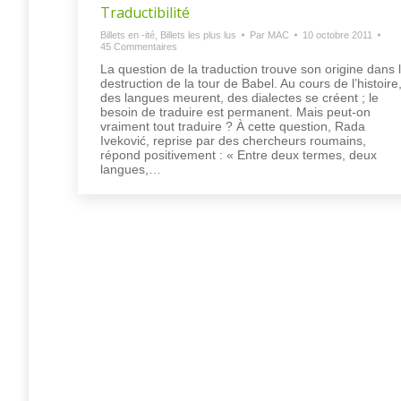
Traductibilité
Billets en -ité
,
Billets les plus lus
Par
MAC
10 octobre 2011
45 Commentaires
La question de la traduction trouve son origine dans 
destruction de la tour de Babel. Au cours de l’histoire
des langues meurent, des dialectes se créent ; le
besoin de traduire est permanent. Mais peut-on
vraiment tout traduire ? À cette question, Rada
Iveković, reprise par des chercheurs roumains,
répond positivement : « Entre deux termes, deux
langues,…