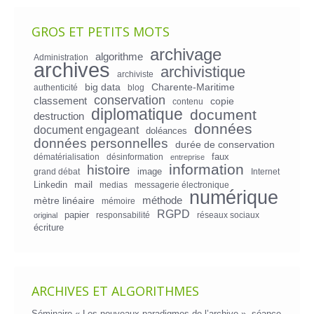
GROS ET PETITS MOTS
archivage
algorithme
Administration
archives
archivistique
archiviste
big data
Charente-Maritime
authenticité
blog
conservation
classement
copie
contenu
diplomatique
document
destruction
données
document engageant
doléances
données personnelles
durée de conservation
faux
dématérialisation
désinformation
entreprise
information
histoire
image
grand débat
Internet
mail
Linkedin
medias
messagerie électronique
numérique
mètre linéaire
méthode
mémoire
RGPD
papier
responsabilité
réseaux sociaux
original
écriture
ARCHIVES ET ALGORITHMES
Séminaire « Les nouveaux paradigmes de l’archive », séance