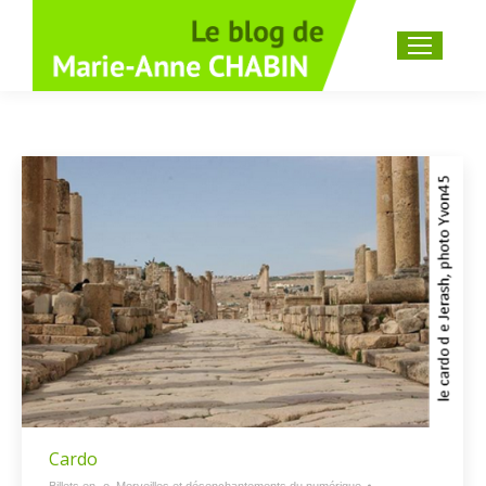
Recherche
:
Cardo
Billets en -o
,
Merveilles et désenchantements du numérique