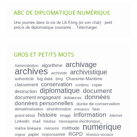
ABC DE DIPLOMATIQUE NUMÉRIQUE
Une journée dans la vie de Lili Eting (et son chat) : petit
précis de diplomatique souriante…
Télécharger
GROS ET PETITS MOTS
archivage
algorithme
Administration
archives
archivistique
archiviste
big data
Charente-Maritime
authenticité
blog
conservation
classement
copie
contenu
diplomatique
document
destruction
données
document engageant
doléances
données personnelles
durée de conservation
faux
dématérialisation
désinformation
entreprise
information
histoire
image
grand débat
Internet
mail
Linkedin
medias
messagerie électronique
numérique
mètre linéaire
méthode
mémoire
RGPD
papier
responsabilité
réseaux sociaux
original